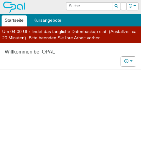
OPAL
Suche
Login
Hilf
Suchen
Startseite
Kursangebote
Um 04:00 Uhr findet das taegliche Datenbackup statt (Ausfallzeit ca.
20 Minuten). Bitte beenden Sie Ihre Arbeit vorher.
Willkommen bei OPAL
Hilfe