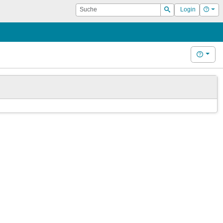
Suche
Hilf
Login
Suchen
Hilfe