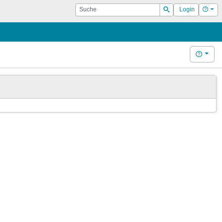
Suche
Hilf
Login
Suchen
Hilfe