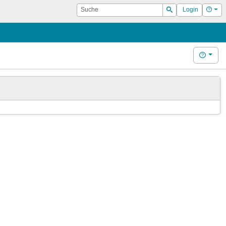
Suche
Hilf
Login
Suchen
Hilfe