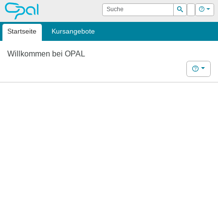
OPAL
Suche
Login
Hilf
Suchen
Startseite
Kursangebote
Willkommen bei OPAL
Hilfe