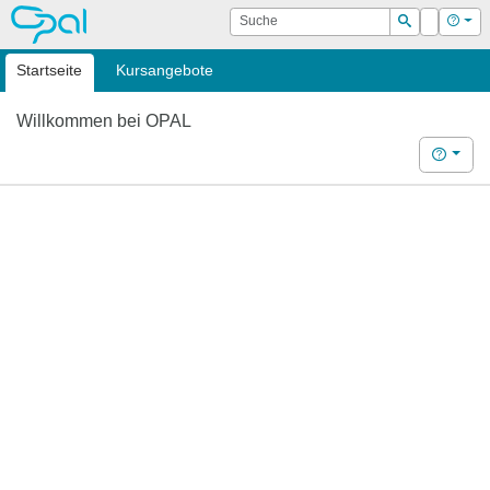
OPAL
Suche
Login
Hilf
Suchen
Startseite
Kursangebote
Willkommen bei OPAL
Hilfe