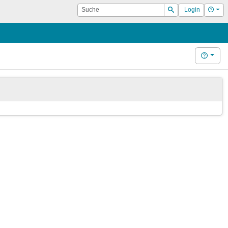
Suche
Hilf
Login
Suchen
Hilfe