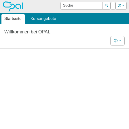
OPAL
Suche
Login
Hilf
Suchen
Startseite
Kursangebote
Willkommen bei OPAL
Hilfe