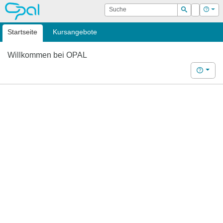
OPAL
Suche
Login
Hilf
Suchen
Startseite
Kursangebote
Willkommen bei OPAL
Hilfe