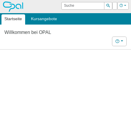
OPAL
Suche
Login
Hilf
Suchen
Startseite
Kursangebote
Willkommen bei OPAL
Hilfe