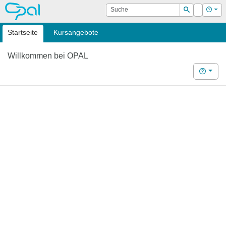
OPAL
Suche
Login
Hilf
Suchen
Startseite
Kursangebote
Willkommen bei OPAL
Hilfe