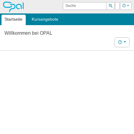
OPAL
Suche
Login
Hilf
Suchen
Startseite
Kursangebote
Willkommen bei OPAL
Hilfe