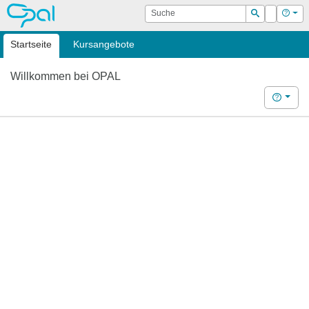
OPAL
Suche
Login
Hilf
Suchen
Startseite
Kursangebote
Willkommen bei OPAL
Hilfe