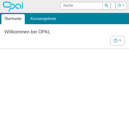
OPAL
Suche
Login
Hilf
Suchen
Startseite
Kursangebote
Willkommen bei OPAL
Hilfe