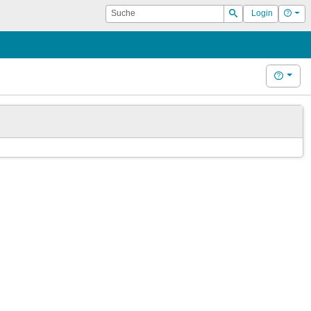
Suche
Hilf
Login
Suchen
Hilfe