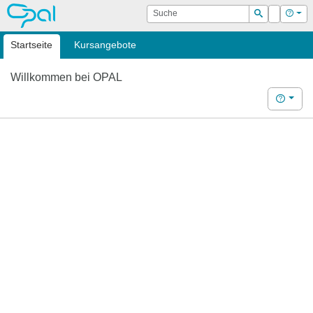
OPAL
Suche
Login
Hilf
Suchen
Startseite
Kursangebote
Willkommen bei OPAL
Hilfe