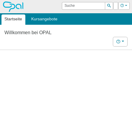
OPAL
Suche
Login
Hilf
Suchen
Startseite
Kursangebote
Willkommen bei OPAL
Hilfe