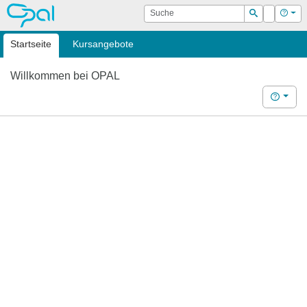
OPAL
Suche
Login
Hilf
Suchen
Startseite
Kursangebote
Willkommen bei OPAL
Hilfe