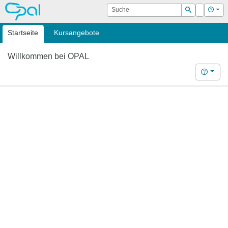
OPAL
Suche
Login
Hilf
Suchen
Startseite
Kursangebote
Willkommen bei OPAL
Hilfe