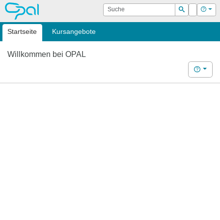
OPAL
Suche
Login
Hilf
Suchen
Startseite
Kursangebote
Willkommen bei OPAL
Hilfe