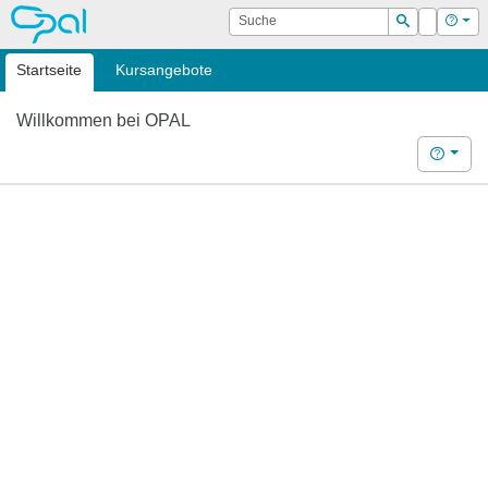
OPAL
Suche
Login
Hilf
Suchen
Startseite
Kursangebote
Willkommen bei OPAL
Hilfe