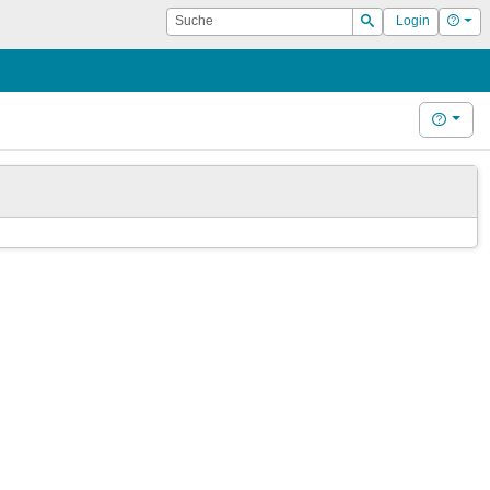
Suche
Hilf
Login
Suchen
Hilfe