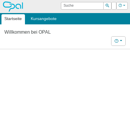
OPAL
Suche
Login
Hilf
Suchen
Startseite
Kursangebote
Willkommen bei OPAL
Hilfe