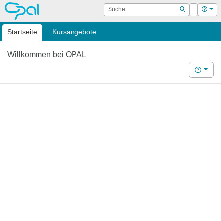
OPAL
Suche
Login
Hilf
Suchen
Startseite
Kursangebote
Willkommen bei OPAL
Hilfe