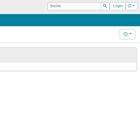
Suche
Hilf
Login
Suchen
Hilfe