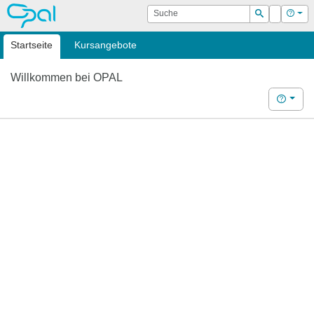
OPAL
Suche
Login
Hilf
Suchen
Startseite
Kursangebote
Willkommen bei OPAL
Hilfe