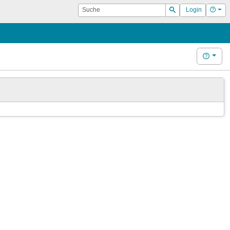
Suche
Hilf
Login
Suchen
Hilfe