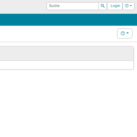
Suche
Hilf
Login
Suchen
Hilfe