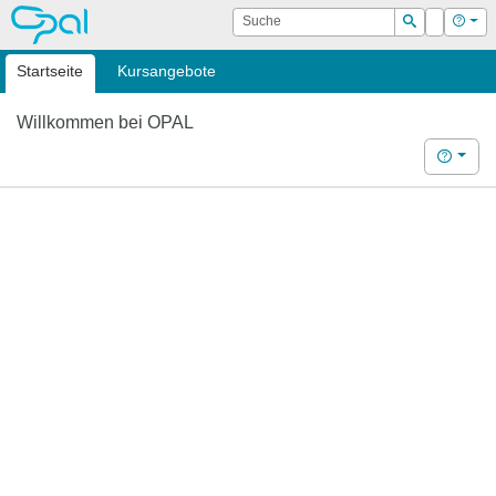
OPAL
Suche
Login
Hilf
Suchen
Startseite
Kursangebote
Willkommen bei OPAL
Hilfe