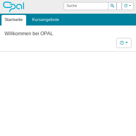
OPAL
Suche
Login
Hilf
Suchen
Startseite
Kursangebote
Willkommen bei OPAL
Hilfe