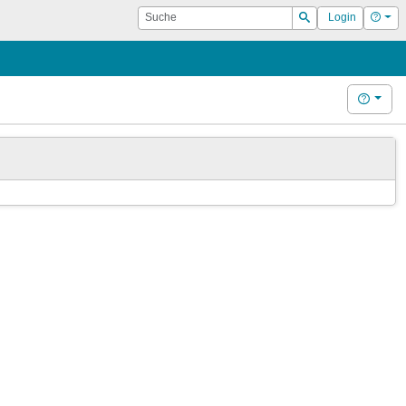
Suche
Hilf
Login
Suchen
Hilfe