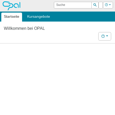
OPAL
Suche
Login
Hilf
Suchen
Startseite
Kursangebote
Willkommen bei OPAL
Hilfe