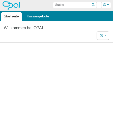
OPAL
Suche
Login
Hilf
Suchen
Startseite
Kursangebote
Willkommen bei OPAL
Hilfe