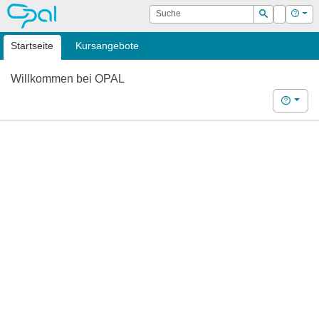
OPAL
Suche
Login
Hilf
Suchen
Startseite
Kursangebote
Willkommen bei OPAL
Hilfe