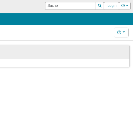
Suche
Hilf
Login
Suchen
Hilfe