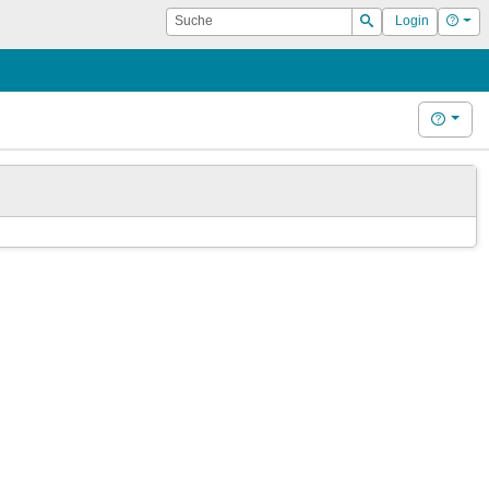
Suche
Hilf
Login
Suchen
Hilfe