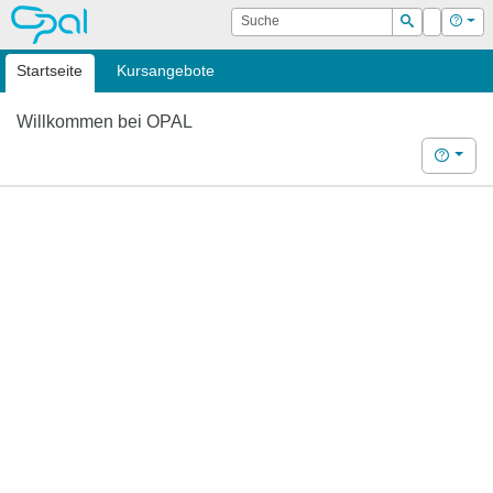
OPAL
Suche
Login
Hilf
Suchen
Startseite
Kursangebote
Willkommen bei OPAL
Hilfe