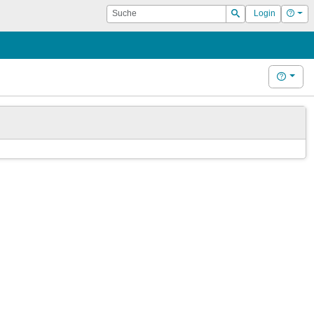
Suche
Hilf
Login
Suchen
Hilfe