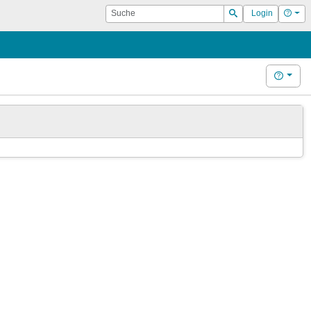
Suche
Hilf
Login
Suchen
Hilfe