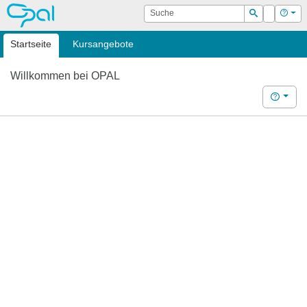
OPAL
Suche
Login
Hilf
Suchen
Startseite
Kursangebote
Willkommen bei OPAL
Hilfe