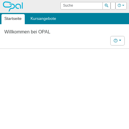
OPAL
Suche
Login
Hilf
Suchen
Startseite
Kursangebote
Willkommen bei OPAL
Hilfe