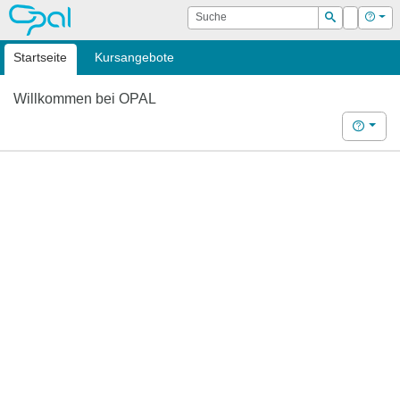
OPAL
Suche
Login
Hilf
Suchen
Startseite
Kursangebote
Willkommen bei OPAL
Hilfe