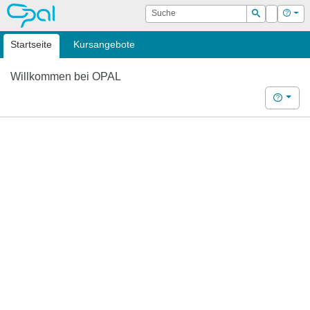
OPAL
Suche
Login
Hilf
Suchen
Startseite
Kursangebote
Willkommen bei OPAL
Hilfe