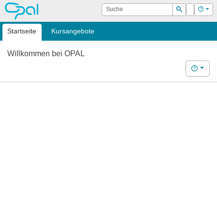
OPAL
Suche
Login
Hilf
Suchen
Startseite
Kursangebote
Willkommen bei OPAL
Hilfe