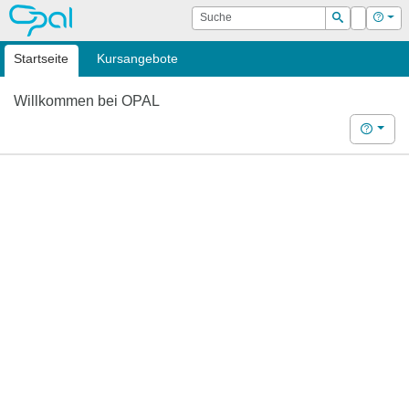
OPAL
Suche
Login
Hilf
Suchen
Startseite
Kursangebote
Willkommen bei OPAL
Hilfe