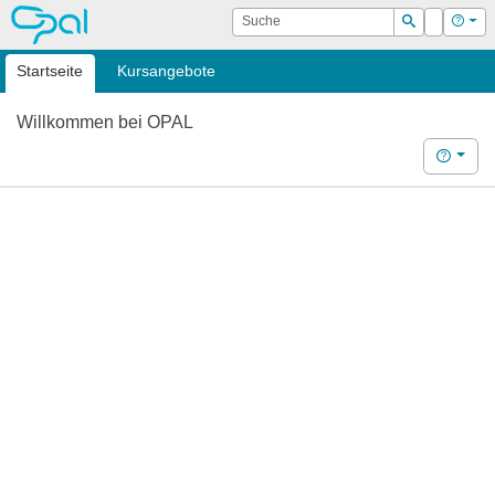
OPAL
Suche
Login
Hilf
Suchen
Startseite
Kursangebote
Willkommen bei OPAL
Hilfe