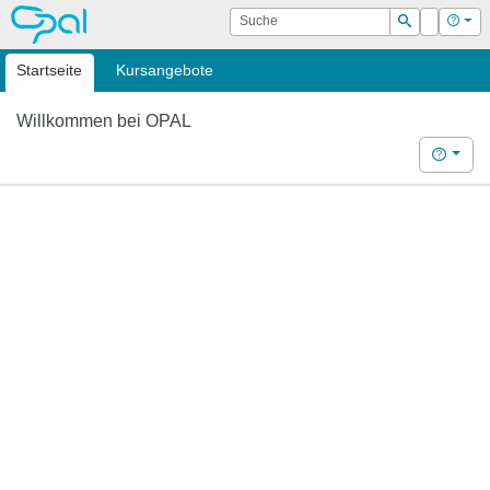
OPAL
Suche
Login
Hilf
Suchen
Startseite
Kursangebote
Willkommen bei OPAL
Hilfe