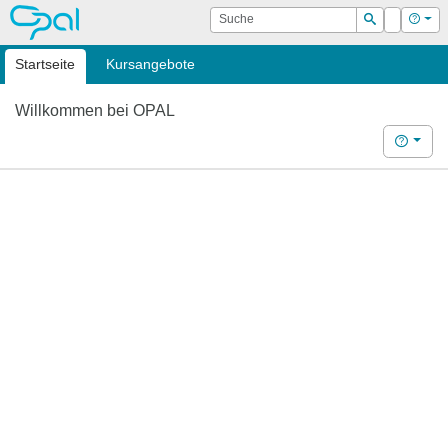
OPAL
Suche
Login
Hilf
Suchen
Startseite
Kursangebote
Willkommen bei OPAL
Hilfe