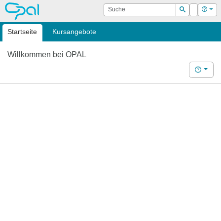
OPAL
Suche
Login
Hilf
Suchen
Startseite
Kursangebote
Willkommen bei OPAL
Hilfe