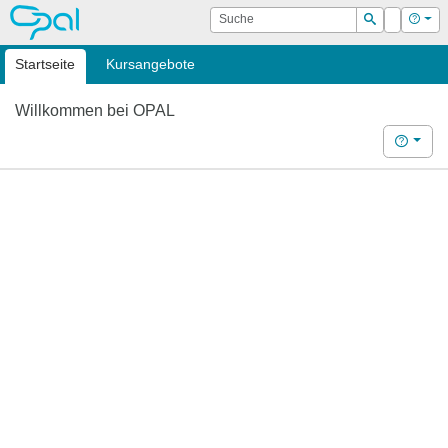
OPAL
Suche
Login
Hilf
Suchen
Startseite
Kursangebote
Willkommen bei OPAL
Hilfe